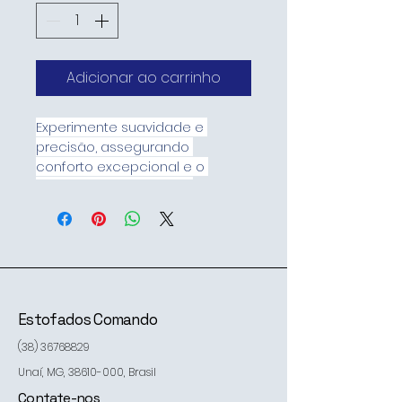
Adicionar ao carrinho
Experimente suavidade e 
precisão, assegurando 
conforto excepcional e o 
melhor custo-benefício
Estofados Comando
(38) 36768829
Unaí, MG,
38610-000
, Brasil
Contate-nos