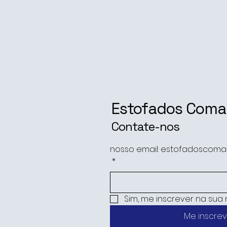
Estofados Com
Contate-nos
nosso email: estofadoscom
*
Sim, me inscrever na sua 
Me inscrev