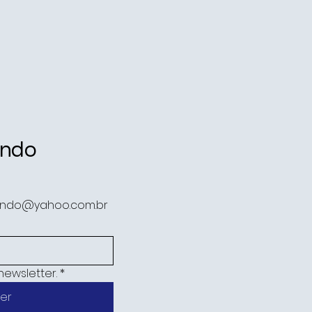
ando
ando@yahoo.com.br
newsletter.
*
er