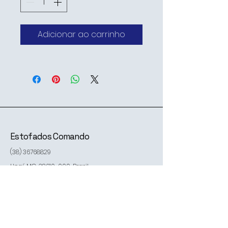
Adicionar ao carrinho
Estofados Comando
(38) 36768829
Unaí, MG,
38610-000
, Brasil
Contate-nos
Política de Privacidade
Declaração de acessibilidade
Política de Envio
Termos e Condições
Política de Reembolso