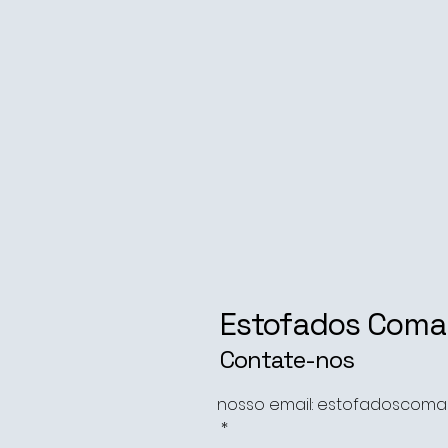
Estofados Com
Contate-nos
nosso email: estofadoscom
*