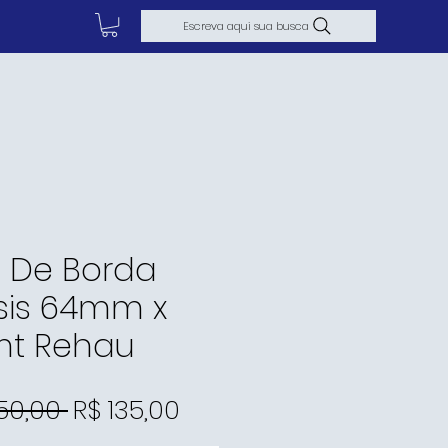
Escreva aqui sua busca
E
a De Borda
sis 64mm x
mt Rehau
Preço
Preço
150,00 
R$ 135,00
normal
promocional