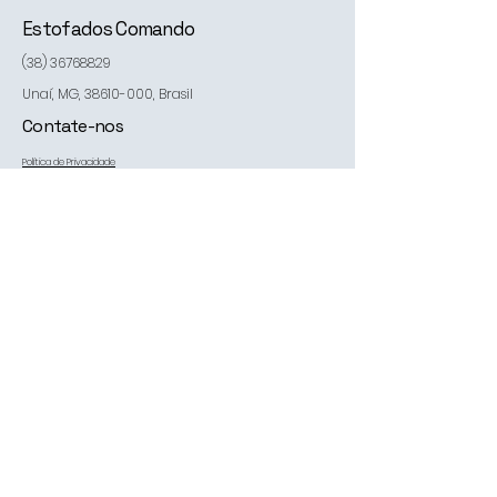
Estofados Comando
(38) 36768829
Unaí, MG,
38610-000
, Brasil
Contate-nos
Política de Privacidade
Declaração de acessibilidade
Política de Envio
Termos e Condições
Política de Reembolso
nosso email:
estofadoscomando@yahoo.com.br
*
Sim, me inscrever na sua 
newsletter.
*