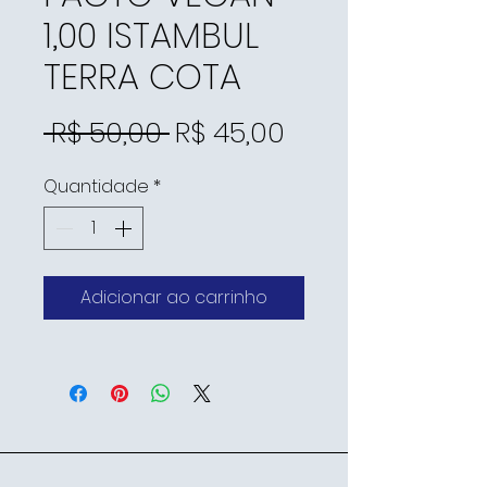
1,00 ISTAMBUL
TERRA COTA
Preço
Preço
 R$ 50,00 
R$ 45,00
normal
promocional
Quantidade
*
Adicionar ao carrinho