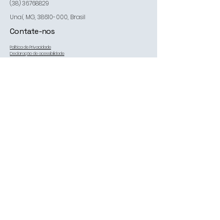
(38) 36768829
Unaí, MG,
38610-000
, Brasil
Contate-nos
Política de Privacidade
Declaração de acessibilidade
Política de Envio
Termos e Condições
Política de Reembolso
nosso email:
estofadoscomando@yahoo.com.br
*
Sim, me inscrever na sua 
newsletter.
*
Me inscrever
© 2035 by Estofados Comando. Powered and secured by
Wix