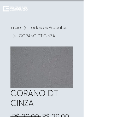
Início
Todos os Produtos
CORANO DT CINZA
CORANO DT
CINZA
Preço
Preço
 R$ 29,00 
R$ 26,00