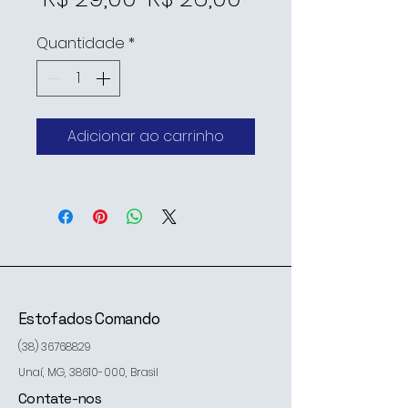
normal
promocional
Quantidade
*
Adicionar ao carrinho
Estofados Comando
(38) 36768829
Unaí, MG,
38610-000
, Brasil
Contate-nos