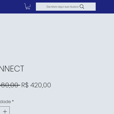
Escreva aqui sua busca
E
NNECT
Preço
Preço
460,00 
R$ 420,00
normal
promocional
idade
*