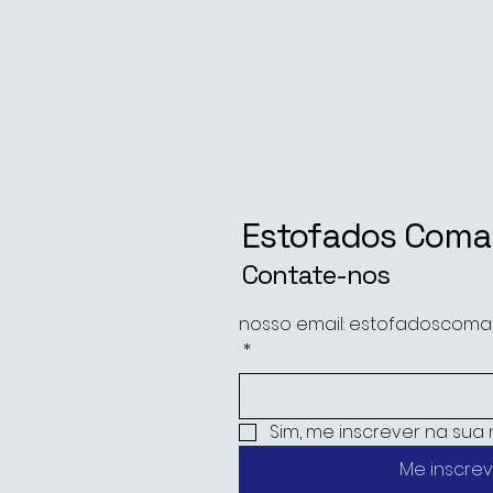
Estofados Com
Contate-nos
nosso email: estofadoscom
*
Sim, me inscrever na sua 
Me inscrev