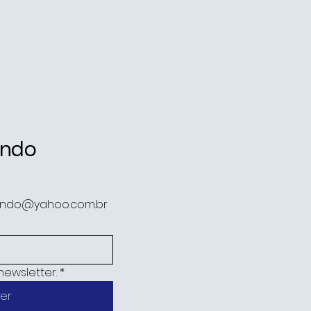
ando
ando@yahoo.com.br
newsletter.
*
er