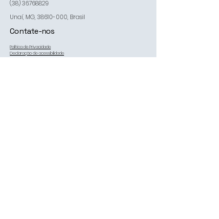
(38) 36768829
Unaí, MG,
38610-000
, Brasil
Contate-nos
Política de Privacidade
Declaração de acessibilidade
Política de Envio
Termos e Condições
Política de Reembolso
nosso email:
estofadoscomando@yahoo.com.br
*
Sim, me inscrever na sua 
newsletter.
*
Me inscrever
© 2035 by Estofados Comando. Powered and secured by
Wix