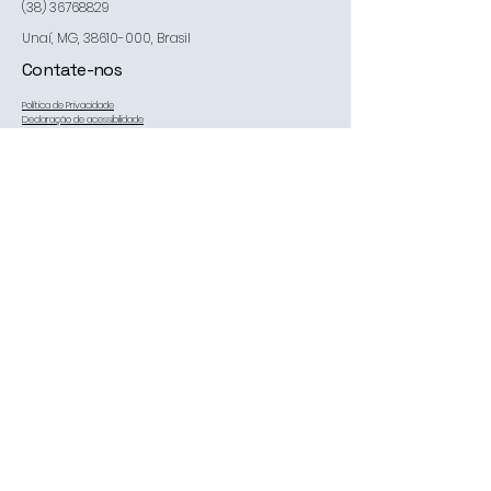
(38) 36768829
Unaí, MG,
38610-000
, Brasil
Contate-nos
Política de Privacidade
Declaração de acessibilidade
Política de Envio
Termos e Condições
Política de Reembolso
nosso email:
estofadoscomando@yahoo.com.br
*
Sim, me inscrever na sua 
newsletter.
*
Me inscrever
© 2035 by Estofados Comando. Powered and secured by
Wix