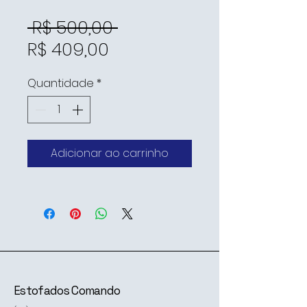
Preço
 R$ 500,00 
Preço
normal
R$ 409,00
promocional
Quantidade
*
Adicionar ao carrinho
Estofados Comando